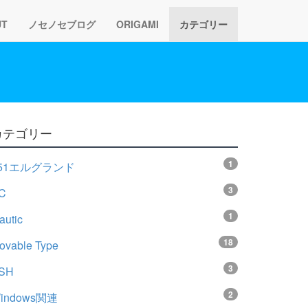
UT
ノセノセブログ
ORIGAMI
カテゴリー
カテゴリー
1
51エルグランド
3
C
1
autic
18
ovable Type
3
SH
2
indows関連