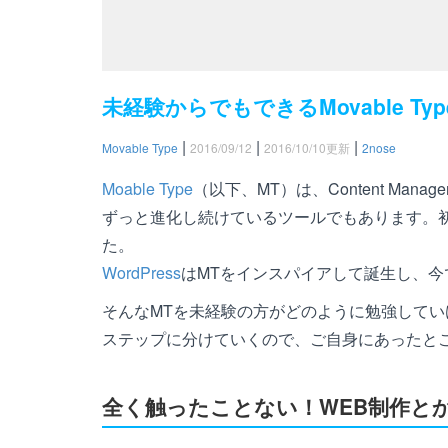
未経験からでもできるMovable Ty
|
|
|
Movable Type
2016/09/12
2016/10/10
更新
2nose
Moable Type
（以下、MT）は、Content Mana
ずっと進化し続けているツールでもあります。
た。
WordPress
はMTをインスパイアして誕生し、今
そんなMTを未経験の方がどのように勉強して
ステップに分けていくので、ご自身にあったと
全く触ったことない！WEB制作と