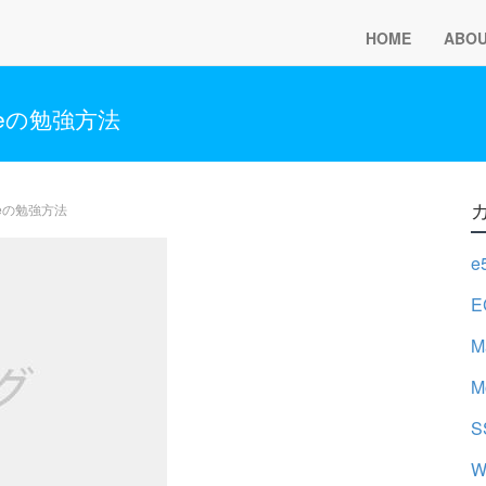
HOME
ABO
peの勉強方法
peの勉強方法
e
E
M
M
S
W