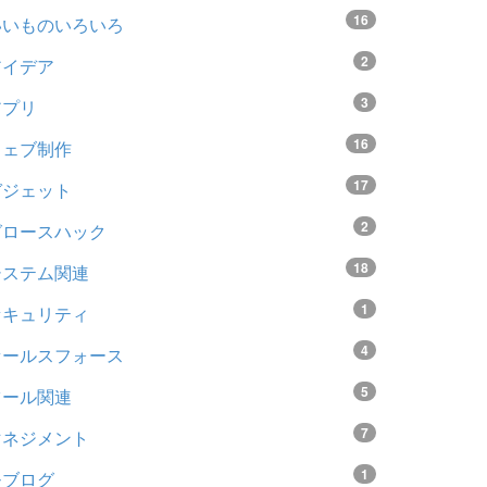
16
いいものいろいろ
2
アイデア
3
アプリ
16
ウェブ制作
17
ガジェット
2
グロースハック
18
システム関連
1
セキュリティ
4
セールスフォース
5
ツール関連
7
マネジメント
1
モブログ