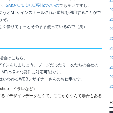
が、
GMOペパボさん系列の安いの
でも良いですし、
2
を使うとMTがインストールされた環境を利用することがで
2
うぞ。
んとなく借りてずっとそのまま使っているので（笑）
2
2
2
2
場合はこちら。
ザインをしましょう。ブログだったり、友だちの会社の
2
。MTは様々な要件に対応可能です。
2
はいわゆるWEBデザイナーさんのお仕事です。
2
shop、イラレなど）
ーディングする（デザインデータなくて、ここからなんて場合もある
R